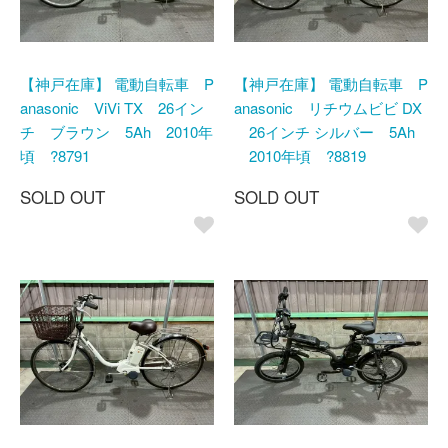
【神戸在庫】 電動自転車 P
【神戸在庫】 電動自転車 P
anasonic ViVi TX 26イン
anasonic リチウムビビ DX
チ ブラウン 5Ah 2010年
26インチ シルバー 5Ah
頃 ?8791
2010年頃 ?8819
SOLD OUT
SOLD OUT