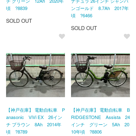
チ グリーン 12Ah 2020年
ナチュラ 26インチ シャンパ
頃 ?8839
ンゴールド 8.7Ah 2017年
頃 ?6466
SOLD OUT
SOLD OUT
【神戸在庫】 電動自転車 P
【神戸在庫】 電動自転車 B
anasonic ViVi EX 26イン
RIDGESTONE Assista 24
チ ブラウン 8Ah 2014年
インチ グリーン 5Ah 20
頃 ?8789
10年頃 ?8806