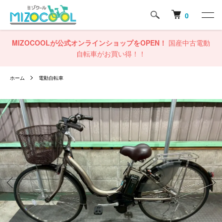
0
MIZOCOOLが公式オンラインショップをOPEN！
国産中古電動
自転車がお買い得！！
ホーム
電動自転車