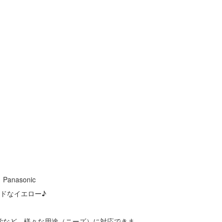
nasonic
ビッドなイエロー♪
学など、様々な用途（ニーズ）に対応できま