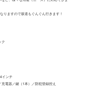
になりますので坂道もぐんぐん行きます！
ック
4インチ
／充電器／鍵（1本）／防犯登録控え