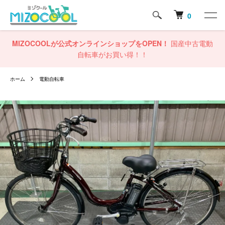
0
MIZOCOOLが公式オンラインショップをOPEN！
国産中古電動
自転車がお買い得！！
ホーム
電動自転車