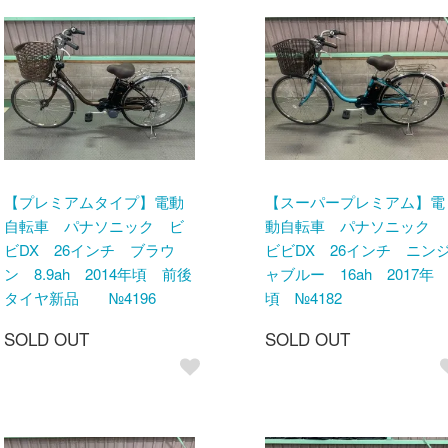
【プレミアムタイプ】電動
【スーパープレミアム】電
自転車 パナソニック ビ
動自転車 パナソニック
ビDX 26インチ ブラウ
ビビDX 26インチ ニン
ン 8.9ah 2014年頃 前後
ャブルー 16ah 2017年
タイヤ新品 №4196
頃 №4182
SOLD OUT
SOLD OUT