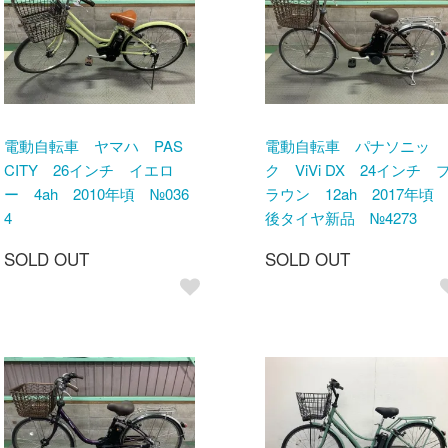
電動自転車 ヤマハ PAS
電動自転車 パナソニッ
CITY 26インチ イエロ
ク ViVi DX 24インチ 
ー 4ah 2010年頃 №036
ラウン 12ah 2017年
4
後タイヤ新品 №4273
SOLD OUT
SOLD OUT