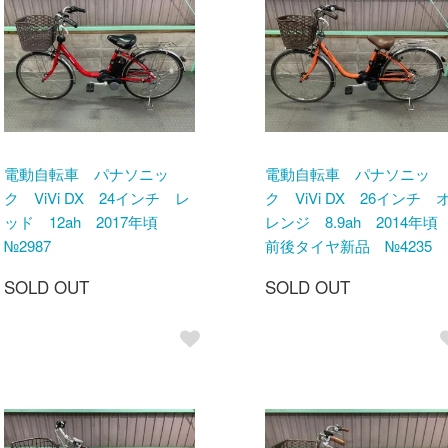
電動自転車 パナソニッ
電動自転車 パナソニッ
ク ViVi DX 24インチ レ
ク ViVi DX 26インチ 
ッド 12ah 2017年頃
レンジ 8.9ah 2014年
№2987
前後タイヤ新品 №4235
SOLD OUT
SOLD OUT