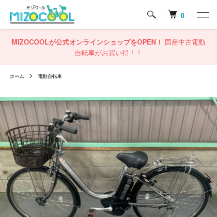
0
MIZOCOOLが公式オンラインショップをOPEN！
国産中古電動
自転車がお買い得！！
ホーム
電動自転車