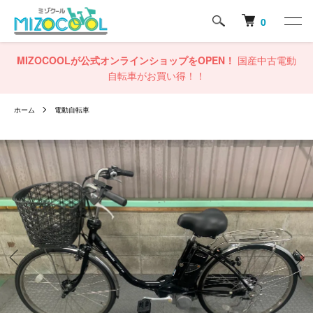
0
MIZOCOOLが公式オンラインショップをOPEN！
国産中古電動
自転車がお買い得！！
ホーム
電動自転車