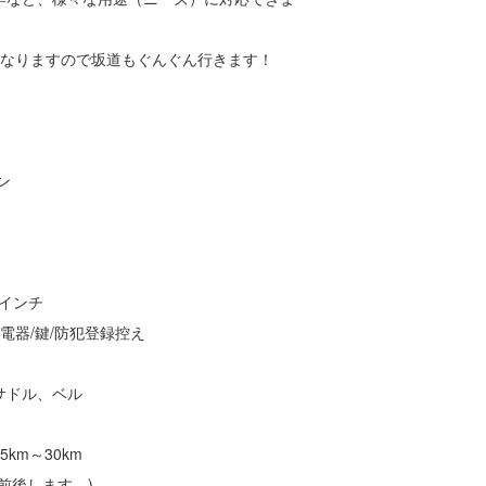
になりますので坂道もぐんぐん行きます！
ン
6インチ
電器/鍵/防犯登録控え
サドル、ベル
km～30km
前後します。)