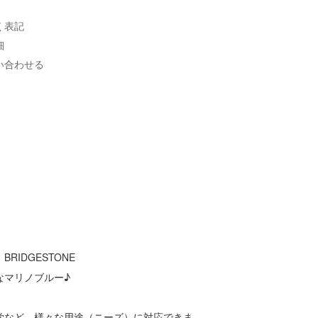
く表記
細
い合わせる
RIDGESTONE
なマリノブルー♪
学など、様々な用途（ニーズ）に対応できま