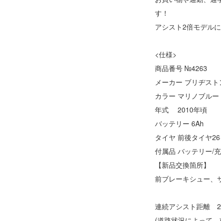
す！
アシスト2倍モデル
<仕様>
商品番号 №4263
メーカー ブリヂスト
カラー マリノブルー
年式 2010年頃
バッテリー 6Ah
タイヤ 前後タイヤ2
付属品 バッテリー/充
【新品交換箇所】
前ブレーキシュー、
連続アシスト距離 25
(道路状況によって、