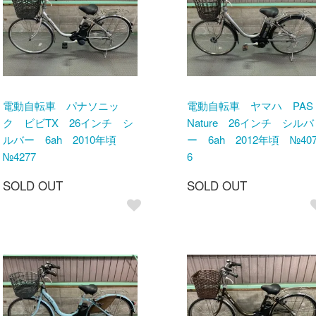
電動自転車 パナソニッ
電動自転車 ヤマハ PAS
ク ビビTX 26インチ シ
Nature 26インチ シルバ
ルバー 6ah 2010年頃
ー 6ah 2012年頃 №40
№4277
6
SOLD OUT
SOLD OUT