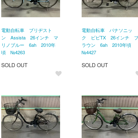
電動自転車 ブリヂスト
電動自転車 パナソニッ
ン Assista 26インチ マ
ク ビビTX 26インチ 
リノブルー 6ah 2010年
ラウン 6ah 2010年頃
頃 №4263
№4427
SOLD OUT
SOLD OUT