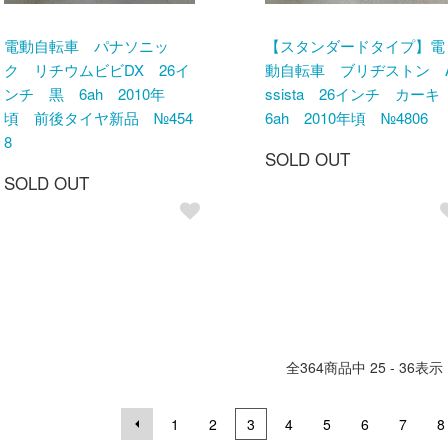
電動自転車 パナソニッ
【スタンダードタイプ】電
ク リチウムビビDX 26イ
動自転車 ブリヂストン 
ンチ 黒 6ah 2010年
ssista 26インチ カー
頃 前後タイヤ新品 №454
6ah 2010年頃 №4806
8
SOLD OUT
SOLD OUT
全
364
商品中
25 - 36
表示
1
2
3
4
5
6
7
8