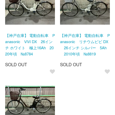
【神戸在庫】 電動自転車 P
【神戸在庫】 電動自転車 P
anasonic ViVi DX 26イン
anasonic リチウムビビ DX
チ ホワイト 極上16Ah 20
26インチ シルバー 5Ah
20年頃 №8784
2010年頃 №8819
SOLD OUT
SOLD OUT