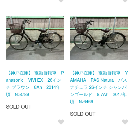
【神戸在庫】 電動自転車 P
【神戸在庫】 電動自転車 Y
anasonic ViVi EX 26イン
AMAHA PAS Natura パス
チ ブラウン 8Ah 2014年
ナチュラ 26インチ シャンパ
頃 №8789
ンゴールド 8.7Ah 2017年
頃 №6466
SOLD OUT
SOLD OUT