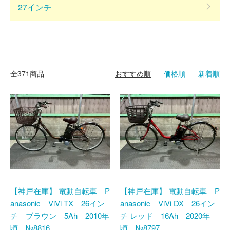
27インチ
全371商品
おすすめ順
価格順
新着順
【神戸在庫】 電動自転車 P
【神戸在庫】 電動自転車 P
anasonic ViVi TX 26イン
anasonic ViVi DX 26イン
チ ブラウン 5Ah 2010年
チ レッド 16Ah 2020年
頃 №8816
頃 №8797