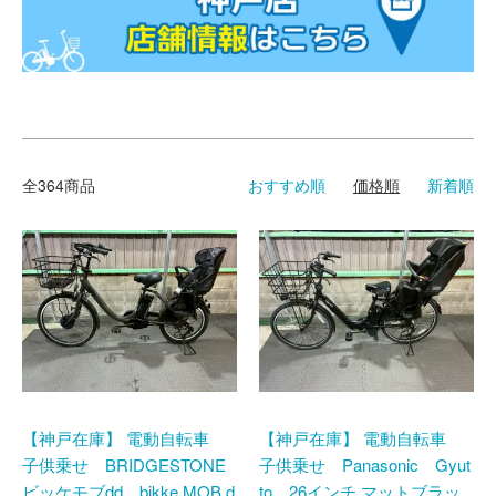
全364商品
おすすめ順
価格順
新着順
【神戸在庫】 電動自転車
【神戸在庫】 電動自転車
子供乗せ BRIDGESTONE
子供乗せ Panasonic Gyut
ビッケモブdd bikke MOB d
to 26インチ マットブラッ