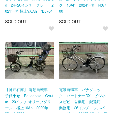
d 24×20インチ グレー 2
ク 16Ah 2024年頃 №87
021年頃 極上9.6Ah №8704
00
SOLD OUT
SOLD OUT
【神戸在庫】 電動自転車
電動自転車 パナソニッ
子供乗せ Panasonic Gyut
ク パートナーDX ビジネ
to 20インチ オリーブグリ
スビビ 営業用 配達用
ーン 極上16Ah 2020年
業務用 26インチ シルバ